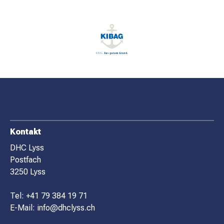
F
Kontakt
O
DHC Lyss
Postfach
O
3250 Lyss
T
E
Tel:
+41 79 384 19 71
R
E-Mail:
info@dhclyss.ch