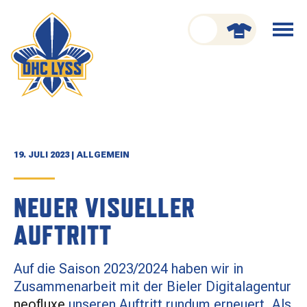
nu schliessen
Menü
öffnen
CLUB
ORGANISATION
GESCHICHTE
19. JULI 2023 | ALLGEMEIN
TEAM
NEUER VISUELLER
KADER
AUFTRITT
SPIELPLAN
Auf die Saison 2023/2024 haben wir in
RESULTATE
Zusammenarbeit mit der Bieler Digitalagentur
neofluxe
unseren Auftritt rundum erneuert. Als