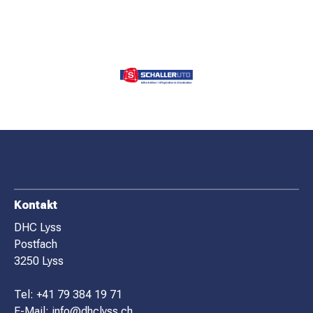
F
Kontakt
O
DHC Lyss
Postfach
O
3250 Lyss
T
E
Tel:
+41 79 384 19 71
E-Mail:
info@dhclyss.ch