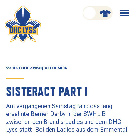
nu schliessen
Menü
öffnen
CLUB
ORGANISATION
GESCHICHTE
29. OKTOBER 2023 | ALLGEMEIN
TEAM
SISTERACT PART I
KADER
Am vergangenen Samstag fand das lang
SPIELPLAN
ersehnte Berner Derby in der SWHL B
zwischen den Brandis Ladies und dem DHC
RESULTATE
Lyss statt. Bei den Ladies aus dem Emmental