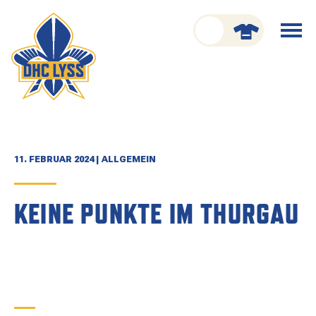
nu schliessen
Menü
öffnen
CLUB
ORGANISATION
GESCHICHTE
11. FEBRUAR 2024 | ALLGEMEIN
TEAM
KEINE PUNKTE IM THURGAU
KADER
SPIELPLAN
RESULTATE