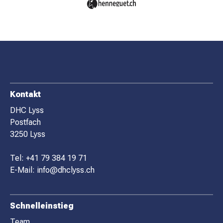
F
Kontakt
O
DHC Lyss
Postfach
O
3250 Lyss
T
E
Tel:
+41 79 384 19 71
R
E-Mail:
info@dhclyss.ch
Schnelleinstieg
Team