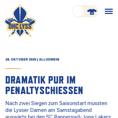
nu schliessen
Menü
öffnen
CLUB
ORGANISATION
GESCHICHTE
26. OKTOBER 2025 | ALLGEMEIN
TEAM
DRAMATIK PUR IM
KADER
PENALTYSCHIESSEN
SPIELPLAN
Nach zwei Siegen zum Saisonstart mussten
RESULTATE
die Lysser Damen am Samstagabend
auswärts bei den SC Rapperswil-Jona Lakers