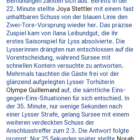
Bemühungen zahlten sich aus: Bereits in der
22. Minute stellte
Joya Stettler
mit einem fast
unhaltbaren Schuss von der blauen Linie den
Zwei-Tore-Vorsprung wieder her. Das präzise
Zuspiel kam von Ilana Leibundgut, die ihr
erstes Saisonspiel für Lyss absolvierte. Die
Lysserinnen drängten nun entschlossen auf die
Vorentscheidung, während Sursee mit
schnellen Kontern versuchte zu antworten.
Mehrmals tauchten die Gäste frei vor der
glänzend aufgelegten Lysser Torhüterin
Olympe Guillemand
auf, die sämtliche Eins-
gegen-Eins-Situationen für sich entschied. In
der 35. Minute, nur wenige Sekunden nach
einer Lysser Strafe, gelang Sursee mit einem
weiteren verdeckten Schuss der
Anschlusstreffer zum 2:3. Die Antwort folgte
prompt: Nur 25 Sekunden später stellte
Norah