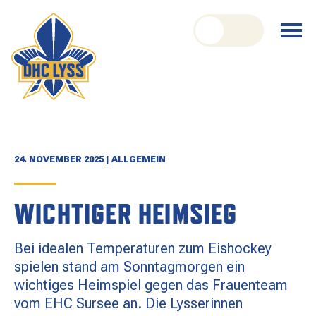
nu schliessen
Menü
öffnen
CLUB
ORGANISATION
GESCHICHTE
24. NOVEMBER 2025 | ALLGEMEIN
TEAM
WICHTIGER HEIMSIEG
KADER
Bei idealen Temperaturen zum Eishockey
SPIELPLAN
spielen stand am Sonntagmorgen ein
wichtiges Heimspiel gegen das Frauenteam
RESULTATE
vom EHC Sursee an. Die Lysserinnen