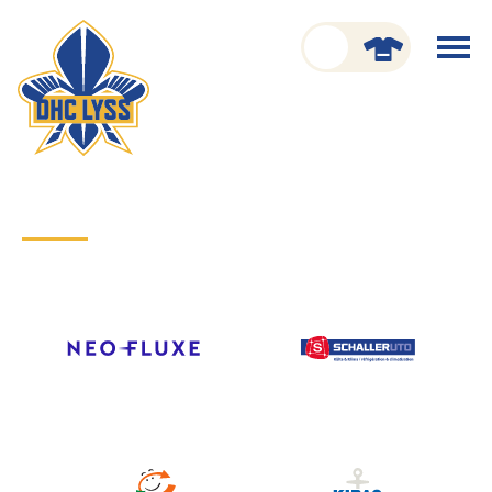
nu schliessen
Menü
öffnen
CLUB
ORGANISATION
GESCHICHTE
TEAM
KADER
SPIELPLAN
RESULTATE