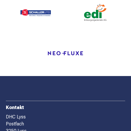
F
Kontakt
O
DHC Lyss
Postfach
O
3250 Lyss