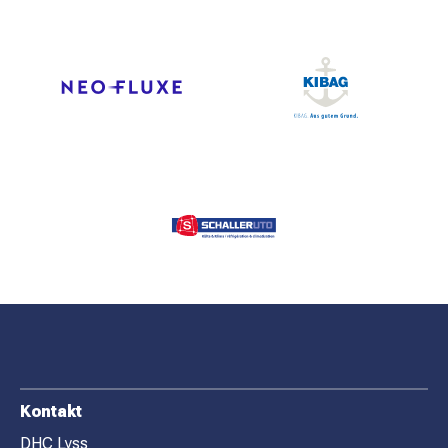
F
Kontakt
O
DHC Lyss